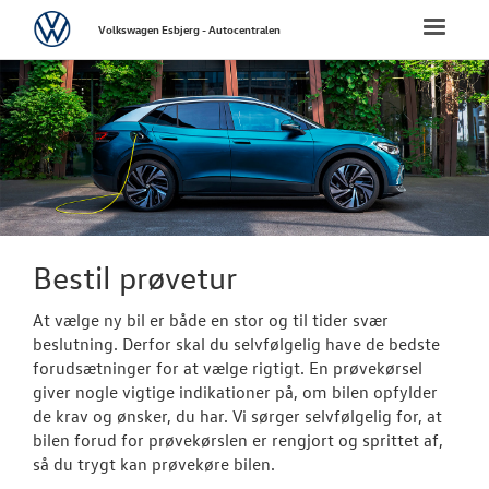
Volkswagen
Toggle
Volkswagen Esbjerg - Autocentralen
naviga
FORSIDE
NYE PERSONBI
Biler til omgå
Bestil prøvetu
Bestil prøvetur
Book en salgs
At vælge ny bil er både en stor og til tider svær
beslutning. Derfor skal du selvfølgelig have de bedste
Finansiering
forudsætninger for at vælge rigtigt. En prøvekørsel
giver nogle vigtige indikationer på, om bilen opfylder
Elektrisk Volks
de krav og ønsker, du har. Vi sørger selvfølgelig for, at
bilen forud for prøvekørslen er rengjort og sprittet af,
Modeller
så du trygt kan prøvekøre bilen.
Aktuelle kam