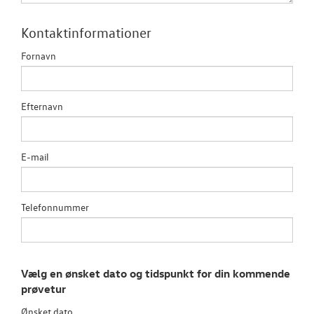
Den nye Tigua
Kontaktinformationer
Garanti
Fornavn
NYE VAREBILER
Efternavn
BRUGTE BILER
E-mail
VÆRKSTED
SKADECENTER
Telefonnummer
TILBEHØR
Vælg en ønsket dato og tidspunkt for din kommende
NYHEDER
prøvetur
Ønsket dato
OM OS