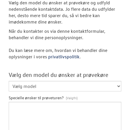
Vælg den model du ønsker at prøvekøre og udfyld
nedenstående kontaktdata. Jo flere data du udfylder
ID. Polo
her, desto mere tid sparer du, så vi bedre kan
imødekomme dine ønsker.
Pendlerleasin
Når du kontakter os via denne kontaktformular,
behandler vi dine personoplysninger.
ID. Cross
Du kan læse mere om, hvordan vi behandler dine
ID.3 Neo
oplysninger i vores
privatlivspolitik
.
ID.4
Vælg den model du ønsker at prøvekøre
ID.5
ID. Buzz
Specielle ønsker til prøveturen?
T-Roc
Touareg
ID.7 og ID.7 T