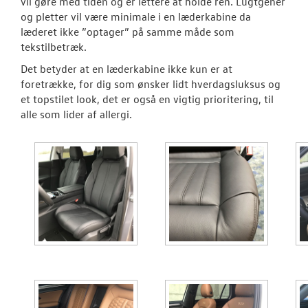
Volkswagen Cl
vil gøre med tiden og er lettere at holde ren. Lugtgener
og pletter vil være minimale i en læderkabine da
Premiumpakk
læderet ikke ”optager” på samme måde som
tekstilbetræk.
NYHEDER
Det betyder at en læderkabine ikke kun er at
foretrække, for dig som ønsker lidt hverdagsluksus og
et topstilet look, det er også en vigtig prioritering, til
OM OS
alle som lider af allergi.
LEDIGE STILLI
RESERVEDELE