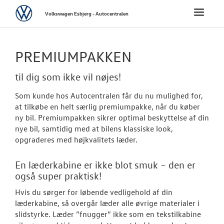
Volkswagen
Toggle
Volkswagen Esbjerg - Autocentralen
naviga
FORSIDE
PREMIUMPAKKEN
NYE PERSONBI
til dig som ikke vil nøjes!
NYE VAREBILER
Som kunde hos Autocentralen får du nu mulighed for,
at tilkøbe en helt særlig premiumpakke, når du køber
ny bil. Premiumpakken sikrer optimal beskyttelse af din
BRUGTE BILER
nye bil, samtidig med at bilens klassiske look,
opgraderes med højkvalitets læder.
VÆRKSTED
En læderkabine er ikke blot smuk – den er
SKADECENTER
også super praktisk!
Hvis du sørger for løbende vedligehold af din
TILBEHØR
læderkabine, så overgår læder alle øvrige materialer i
slidstyrke. Læder ”fnugger” ikke som en tekstilkabine