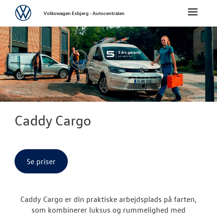
Volkswagen
Toggle
Volkswagen Esbjerg - Autocentralen
naviga
FORSIDE
NYE PERSONBI
NYE VAREBILER
ErhvervsCente
Caddy Cargo
Erhvervsleasi
Modeller
Se priser
ID. Buzz Car
Caddy Cargo er din praktiske arbejdsplads på farten,
Caddy Cargo
som kombinerer luksus og rummelighed med