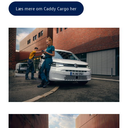
Garanti
Læs mere om Caddy Cargo her
BRUGTE BILER
VÆRKSTED
SKADECENTER
TILBEHØR
NYHEDER
OM OS
LEDIGE STILLI
RESERVEDELE