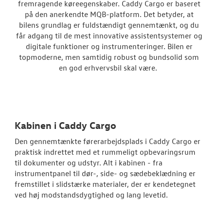
fremragende køreegenskaber. Caddy Cargo er baseret
Vans
på den anerkendte MQB-platform. Det betyder, at
bilens grundlag er fuldstændigt gennemtænkt, og du
Crafter
får adgang til de mest innovative assistentsystemer og
digitale funktioner og instrumenteringer. Bilen er
Transporter
topmoderne, men samtidig robust og bundsolid som
en god erhvervsbil skal være.
Amarok
e-Transporte
Transporter 
Kabinen i Caddy Cargo
Bestil prøvetu
Den gennemtænkte førerarbejdsplads i Caddy Cargo er
praktisk indrettet med et rummeligt opbevaringsrum
Finansiering
til dokumenter og udstyr. Alt i kabinen - fra
instrumentpanel til dør-, side- og sædebeklædning er
Book en salgs
fremstillet i slidstærke materialer, der er kendetegnet
ved høj modstandsdygtighed og lang levetid.
Byg din Volks