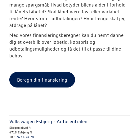
mange spørgsmål; Hvad betyder bilens alder i forhold
til lånets løbetid? Skal lånet være fast eller variabel
rente? Hvor stor er udbetalingen? Hvor længe skal jeg
afdrage på lånet?
Med vores finansieringsberegner kan du nemt danne
dig et overblik over løbetid, købspris og
udbetalingsmuligheder og få det til at passe til dine
behov.
Beregn din finansiering
Volkswagen Esbjerg - Autocentralen
Skagerrakvej 4
6715 Esbjerg N
Tlf.:
76 14 74 74