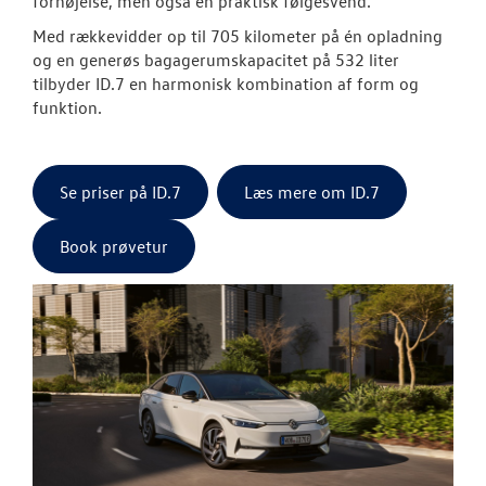
fornøjelse, men også en praktisk følgesvend.
Med rækkevidder op til 705 kilometer på én opladning
og en generøs bagagerumskapacitet på 532 liter
tilbyder ID.7 en harmonisk kombination af form og
funktion.
Se priser på ID.7
Læs mere om ID.7
Book prøvetur