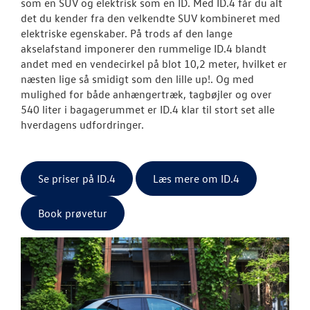
som en SUV og elektrisk som en ID. Med ID.4 får du alt
det du kender fra den velkendte SUV kombineret med
elektriske egenskaber. På trods af den lange
akselafstand imponerer den rummelige ID.4 blandt
andet med en vendecirkel på blot 10,2 meter, hvilket er
næsten lige så smidigt som den lille up!. Og med
mulighed for både anhængertræk, tagbøjler og over
540 liter i bagagerummet er ID.4 klar til stort set alle
hverdagens udfordringer.
Se priser på ID.4
Læs mere om ID.4
Book prøvetur