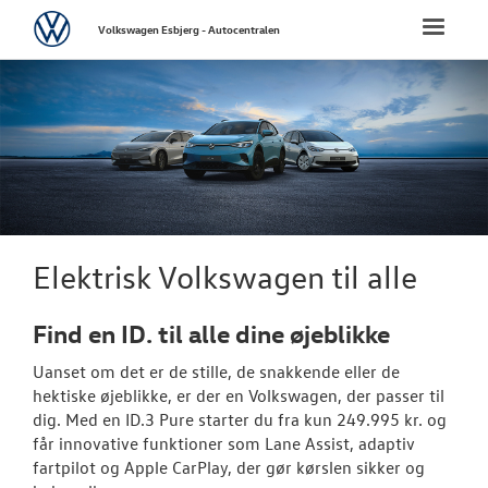
Volkswagen
Toggle
Volkswagen Esbjerg - Autocentralen
naviga
FORSIDE
NYE PERSONBI
Biler til omgå
Bestil prøvetu
Elektrisk Volkswagen til alle
Book en salgs
Find en ID. til alle dine øjeblikke
Finansiering
Uanset om det er de stille, de snakkende eller de
Elektrisk Volks
hektiske øjeblikke, er der en
Volkswagen
, der passer til
dig. Med en ID.3 Pure starter du fra kun 249.995 kr. og
Modeller
får innovative funktioner som Lane Assist, adaptiv
fartpilot og Apple CarPlay, der gør kørslen sikker og
Aktuelle kam