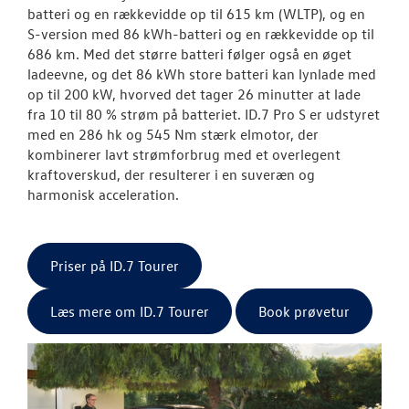
batteri og en rækkevidde op til 615 km (WLTP), og en
S-version med 86 kWh-batteri og en rækkevidde op til
686 km. Med det større batteri følger også en øget
ladeevne, og det 86 kWh store batteri kan lynlade med
op til 200 kW, hvorved det tager 26 minutter at lade
fra 10 til 80 % strøm på batteriet. ID.7 Pro S er udstyret
med en 286 hk og 545 Nm stærk elmotor, der
kombinerer lavt strømforbrug med et overlegent
kraftoverskud, der resulterer i en suveræn og
harmonisk acceleration.
Priser på ID.7 Tourer
Læs mere om ID.7 Tourer
Book prøvetur