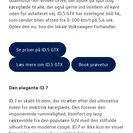
dualmotor-All-Wheel-Drive, der byder på s
portslig
køreglæde til alle, der også gerne ind imellem vil køre
uden for asfalteret vej. ID.5 GTX har overlegne 340 hk,
som sender bilen afsted fra 0-100 km/t på 5,4 sek.
Oplev den nu, hos din lokale Volkswagen forhandler.
Se priser på ID.5 GTX
Læs mere om ID.5 GTX
Book prøvetur
Den elegante ID.7
ID.7 er skabt til dem, der stræber efter det ultimative
inden for elektrisk køreglæde. Den forener den
imponerende rummelighed, komfort og lang
rækkevidde fra den populære SUV med den stilfulde
silhuet fra en moderne coupé. ID.7 er ikke kun en visuel