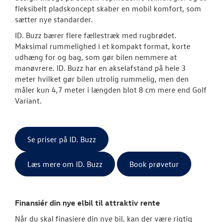
fleksibelt pladskoncept skaber en mobil komfort, som
sætter nye standarder.
ID. Buzz bærer flere fællestræk med rugbrødet.
Maksimal rummelighed i et kompakt format, korte
udhæng for og bag, som gør bilen nemmere at
manøvrere. ID. Buzz har en akselafstand på hele 3
meter hvilket gør bilen utrolig rummelig, men den
måler kun 4,7 meter i længden blot 8 cm mere end Golf
Variant.
Se priser på ID. Buzz
Læs mere om ID. Buzz
Book prøvetur
Finansiér din nye elbil til attraktiv rente
Når du skal finasiere din nye bil, kan der være rigtig