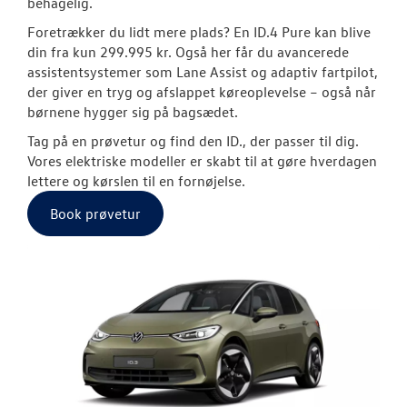
behagelig.
Foretrækker du lidt mere plads? En ID.4 Pure kan blive
ID. Polo
din fra kun 299.995 kr. Også her får du avancerede
assistentsystemer som Lane Assist og adaptiv fartpilot,
Pendlerleasin
der giver en tryg og afslappet køreoplevelse – også når
børnene hygger sig på bagsædet.
ID. Cross
Tag på en prøvetur og find den ID., der passer til dig.
ID.3 Neo
Vores elektriske modeller er skabt til at gøre hverdagen
lettere og kørslen til en fornøjelse.
ID.4
Book prøvetur
ID.5
ID. Buzz
T-Roc
Touareg
ID.7 og ID.7 T