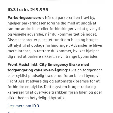
ID.3 fra kr. 249.995
Den nye Tigua
Parkeringssensorer
: Når du parkerer i en travl by,
Garanti
hjælper parkeringssensorerne dig med at undgå at
ramme andre biler eller forhindringer ved at give lyd-
NYE VAREBILER
og visuelle advarsler, når du kommer tæt på noget.
Disse sensorer er placeret rundt om bilen og bruger
ultralyd til at opdage forhindringer. Advarslerne bliver
BRUGTE BILER
mere intense, jo tættere du kommer, hvilket hjælper
dig med at parkere sikkert, selv i trange byområder.
VÆRKSTED
Front Assist inkl. City Emergency Brake med
fodgænger og cykelovervågning
: Hvis en fodgænger
SKADECENTER
eller cyklist pludselig træder ud foran bilen i byen, vil
Front Assist advare dig og automatisk bremse for at
TILBEHØR
forhindre en ulykke. Dette system bruger radar og
kameraer til at overvåge trafikken foran bilen og øger
sikkerheden betydeligt i bytrafik.
NYHEDER
Læs mere om ID.3
OM OS