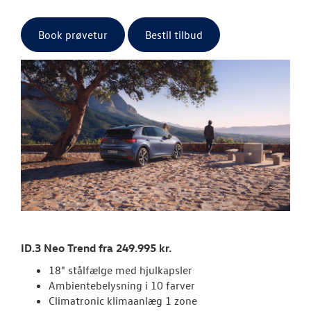
Den nye Tigua
Book prøvetur
Bestil tilbud
Garanti
NYE VAREBILER
BRUGTE BILER
VÆRKSTED
SKADECENTER
TILBEHØR
ID.3 Neo Trend fra 249.995 kr.
18" stålfælge med hjulkapsler
NYHEDER
Ambientebelysning i 10 farver
Climatronic klimaanlæg 1 zone
OM OS