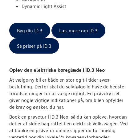
Dynamic Light Assist
Byg din ID.3
Læs mere om ID.3
Se priser på ID.3
Oplev den elektriske køreglæde i ID.3 Neo
At vælge ny bil er både en stor og til tider svær
beslutning. Derfor skal du selvfølgelig have de bedste
forudsætninger for at vælge rigtigt. En prøvekørsel
giver nogle vigtige indikationer på, om bilen opfylder
de krav og ønsker, du har.
Book en prøvetur i ID.3 Neo, så du kan opleve, hvordan
det er at sidde bag rattet i en elektrisk
Volkswagen
. Ved
at booke en prøvetur online slipper du for unødig
ventetid hos din lokale
Volkswagen
-forhandler.