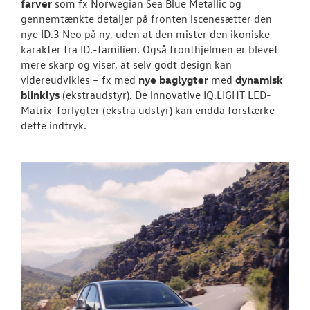
farver
som fx Norwegian Sea Blue Metallic og
gennemtænkte detaljer på fronten iscenesætter den
nye ID.3 Neo på ny, uden at den mister den ikoniske
karakter fra ID.-familien. Også fronthjelmen er blevet
mere skarp og viser, at selv godt design kan
videreudvikles – fx med
nye baglygter
med
dynamisk
blinklys
(ekstraudstyr). De innovative IQ.LIGHT LED-
Matrix-forlygter (ekstra udstyr) kan endda forstærke
dette indtryk.