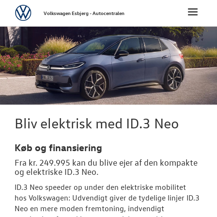
Volkswagen
Toggle
Volkswagen Esbjerg - Autocentralen
naviga
FORSIDE
NYE PERSONBI
Biler til omgå
Bestil prøvetu
Bliv elektrisk med ID.3 Neo
Book en salgs
Køb og finansiering
Finansiering
Fra kr. 249.995 kan du blive ejer af den kompakte
og elektriske ID.3 Neo.
Elektrisk Volks
ID.3 Neo speeder op under den elektriske mobilitet
Modeller
hos
Volkswagen
: Udvendigt giver de tydelige linjer ID.3
Neo en mere moden fremtoning, indvendigt
Aktuelle kam