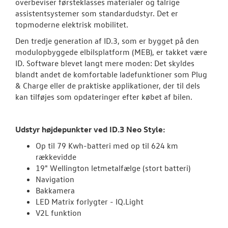
overbeviser førsteklasses materialer og talrige
assistentsystemer som standardudstyr. Det er
ID. Polo
topmoderne elektrisk mobilitet.
Den tredje generation af ID.3, som er bygget på den
Pendlerleasin
modulopbyggede elbilsplatform (MEB), er takket være
ID. Software blevet langt mere moden: Det skyldes
ID. Cross
blandt andet de komfortable ladefunktioner som Plug
& Charge eller de praktiske applikationer, der til dels
ID.3 Neo
kan tilføjes som opdateringer efter købet af bilen.
ID.4
Udstyr højdepunkter ved ID.3 Neo Style:
ID.5
Op til 79 Kwh-batteri med op til 624 km
ID. Buzz
rækkevidde
19" Wellington letmetalfælge (stort batteri)
T-Roc
Navigation
Bakkamera
Touareg
LED Matrix forlygter - IQ.Light
V2L funktion
ID.7 og ID.7 T