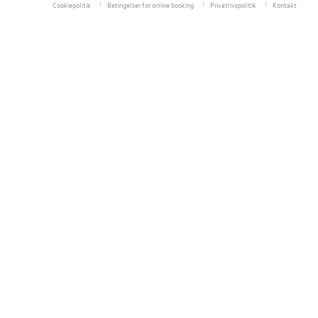
Cookiepolitik
Betingelser for online booking
Privatlivspolitik
Kontakt
Koncepter og 
Biludlejning
Vejhjælp
Dækopbevar
Hente/bringe
Mere effekt og
VW Connect
Volkswagen Se
Olieskiftservic
Hjulskifte Erh