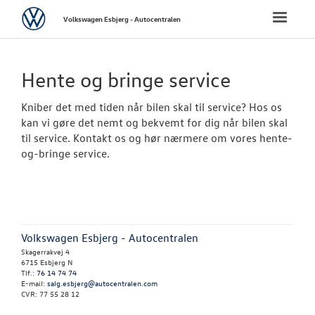
Volkswagen
Toggle
Volkswagen Esbjerg - Autocentralen
naviga
FORSIDE
Hente og bringe service
NYE PERSONBI
Kniber det med tiden når bilen skal til service? Hos os
kan vi gøre det nemt og bekvemt for dig når bilen skal
NYE VAREBILER
til service. Kontakt os og hør nærmere om vores hente-
og-bringe service.
BRUGTE BILER
VÆRKSTED
Volkswagen Esbjerg - Autocentralen
Bestil tid på 
Skagerrakvej 4
6715 Esbjerg N
Hjulskifte
Tlf.:
76 14 74 74
E-mail:
salg.esbjerg@autocentralen.com
CVR: 77 55 28 12
Softwareopda