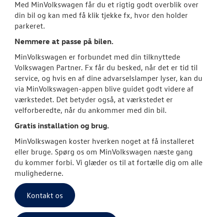
Med MinVolkswagen får du et rigtig godt overblik over
Koncepter og 
din bil og kan med få klik tjekke fx, hvor den holder
parkeret.
Mere effekt og
Nemmere at passe på bilen.
VW Connect
MinVolkswagen er forbundet med din tilknyttede
Volkswagen Partner. Fx får du besked, når det er tid til
Volkswagen Se
service, og hvis en af dine advarselslamper lyser, kan du
via MinVolkswagen-appen blive guidet godt videre af
Olieskiftservic
værkstedet. Det betyder også, at værkstedet er
velforberedte, når du ankommer med din bil.
Hjulskifte Erh
Gratis installation og brug.
MinVolkswage
MinVolkswagen koster hverken noget at få installeret
eller bruge. Spørg os om MinVolkswagen næste gang
Service Cam
du kommer forbi. Vi glæder os til at fortælle dig om alle
mulighederne.
Serviceabonn
Kontakt os
Velkomstpakke 