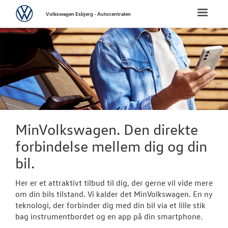
Volkswagen
Toggle
Volkswagen Esbjerg - Autocentralen
naviga
FORSIDE
NYE PERSONBI
NYE VAREBILER
BRUGTE BILER
MinVolkswagen. Den direkte
forbindelse mellem dig og din
VÆRKSTED
bil.
Bestil tid på 
Her er et attraktivt tilbud til dig, der gerne vil vide mere
om din bils tilstand. Vi kalder det MinVolkswagen. En ny
Hjulskifte
teknologi, der forbinder dig med din bil via et lille stik
bag instrumentbordet og en app på din smartphone.
Softwareopda