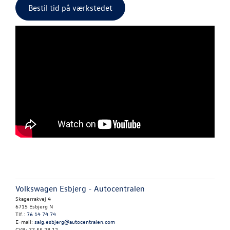
Bestil tid på værkstedet
Autoriseret V
Brugtbilsattes
SKADECENTER
TILBEHØR
NYHEDER
OM OS
LEDIGE STILLI
RESERVEDELE
Volkswagen Esbjerg - Autocentralen
Skagerrakvej 4
6715 Esbjerg N
Tlf.:
76 14 74 74
E-mail:
salg.esbjerg@autocentralen.com
CVR: 77 55 28 12