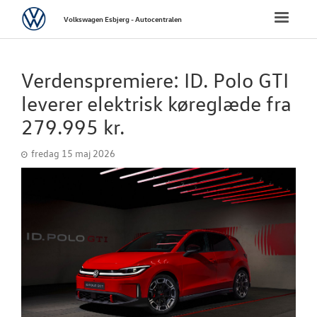
Volkswagen
Toggle
Volkswagen Esbjerg - Autocentralen
naviga
FORSIDE
Verdenspremiere: ID. Polo GTI
NYE PERSONBI
leverer elektrisk køreglæde fra
279.995 kr.
NYE VAREBILER
fredag 15 maj 2026
BRUGTE BILER
VÆRKSTED
SKADECENTER
TILBEHØR