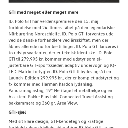
GTI med meget eller meget mere
ID. Polo GTI har verdenspremiere den 15. maj i
forbindelse med 24-timers løbet på den legendariske
Nürburgring Nordschleife. ID. Polo GTI forventes ude
ved de danske forhandlere ved årsskiftet, men der
åbnes allerede nu for bestillinger. ID. Polo GTI lanceres i
to udstyrsvarianter, der er teknisk identiske. ID. Polo
GTI til 279.995 kr. kommer med udstyr som el-
justerbare GTI-sportssæder, adaptiv undervogn og IQ-
LED-Matrix-forlygter. ID. Polo GTI tilbydes også i en
Launch-Edition 299.995 kr., der er komplet udstyret og
fx kommer med Harman Kardon lydanlæg,
Panoramaglastag, 19” Heritage letmetalfælge og en
Assistent Pakke Plus inkl. Connected Travel Assist og
bakkammera og 360 gr. Area View.
GTI-sjæl
Med sit klare design, GTI-kendetegn og kraftige
forhjulstrukne drivlinje viderefører ID. Polo GTI-arven