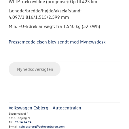
WLTP-rækkevidde (prognose): Op til 423 km
Længde/bredde/højde/akselafstand:
4.097/1.816/1.515/2.599 mm
Min. EU-køreklar vægt: fra 1.540 kg (52 kWh)
Pressemeddelelsen blev sendt med Mynewsdesk
Nyhedsoversigten
Volkswagen Esbjerg - Autocentralen
Skagerrakvej 4
6715 Esbjerg N
Tlf.:
76 14 74 74
E-mail:
salg.esbjerg@autocentralen.com