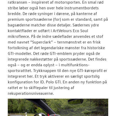
ratkransen – inspireret af motorsporten. En smal rød
stribe løber også hen over hele instrumentbordets
bredde. De røde syninger i dørene, på kanterne af
premium sportssæderne (for) som er standard, samt på
bagsæderne matcher disse detaljer. Sædernes ydre
kontaktflader er udført i ArtVelours Eco Soul
mikrofleece. På de indre sædeflader anvendes et stof
med navnet “Superclark” – ternmønstret er en frisk
fortolkning af det legendariske mønster fra historiske
GTI-modeller. Det røde GTI-emblem pryder også de
integrerede nakkestøtter på sportssæderne. Det findes
også – og er endda oplyst – i multifunktions-
sportsratttet. Trykknappen til den nye GTI-køreprofil er
integreret her. Et tryk aktiverer en særligt sportslig
konfiguration for ID. Polo GTI. En anden ny funktion på
rattet er to skiftepaler til justering af
rekuperationsniveauerne.