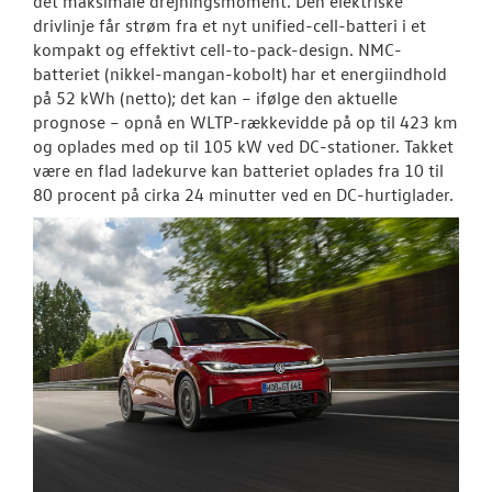
det maksimale drejningsmoment. Den elektriske
drivlinje får strøm fra et nyt unified-cell-batteri i et
kompakt og effektivt cell-to-pack-design. NMC-
batteriet (nikkel-mangan-kobolt) har et energiindhold
på 52 kWh (netto); det kan – ifølge den aktuelle
prognose – opnå en WLTP-rækkevidde på op til 423 km
og oplades med op til 105 kW ved DC-stationer. Takket
være en flad ladekurve kan batteriet oplades fra 10 til
80 procent på cirka 24 minutter ved en DC-hurtiglader.