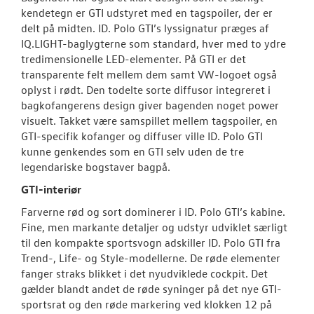
kendetegn er GTI udstyret med en tagspoiler, der er
delt på midten. ID. Polo GTI’s lyssignatur præges af
IQ.LIGHT-baglygterne som standard, hver med to ydre
tredimensionelle LED-elementer. På GTI er det
transparente felt mellem dem samt VW-logoet også
oplyst i rødt. Den todelte sorte diffusor integreret i
bagkofangerens design giver bagenden noget power
visuelt. Takket være samspillet mellem tagspoiler, en
GTI-specifik kofanger og diffuser ville ID. Polo GTI
kunne genkendes som en GTI selv uden de tre
legendariske bogstaver bagpå.
GTI-interiør
Farverne rød og sort dominerer i ID. Polo GTI’s kabine.
Fine, men markante detaljer og udstyr udviklet særligt
til den kompakte sportsvogn adskiller ID. Polo GTI fra
Trend-, Life- og Style-modellerne. De røde elementer
fanger straks blikket i det nyudviklede cockpit. Det
gælder blandt andet de røde syninger på det nye GTI-
sportsrat og den røde markering ved klokken 12 på