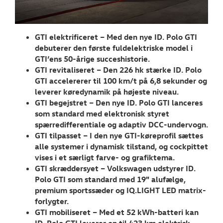
NYHEDER
Tilmeld dig V
GTI elektrificeret – Med den nye ID. Polo GTI
Danmarks nyh
debuterer den første fuldelektriske model i
GTI’ens 50-årige succeshistorie.
Aktuelt
GTI revitaliseret – Den 226 hk stærke ID. Polo
GTI accelererer til 100 km/t på 6,8 sekunder og
OM OS
leverer køredynamik på højeste niveau.
GTI begejstret – Den nye ID. Polo GTI lanceres
LEDIGE STILLI
som standard med elektronisk styret
spærredifferentiale og adaptiv DCC-undervogn.
GTI tilpasset – I den nye GTI-køreprofil sættes
RESERVEDELE
alle systemer i dynamisk tilstand, og cockpittet
vises i et særligt farve- og grafiktema.
GTI skræddersyet – Volkswagen udstyrer ID.
Polo GTI som standard med 19" alufælge,
premium sportssæder og IQ.LIGHT LED matrix-
forlygter.
GTI mobiliseret – Med et 52 kWh-batteri kan
ID. Polo GTI leverer op til 423 km elektrisk