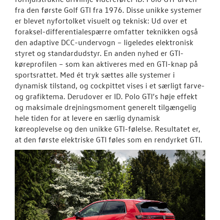
fra den første Golf GTI fra 1976. Disse unikke systemer
er blevet nyfortolket visuelt og teknisk: Ud over et
foraksel-differentialespærre omfatter teknikken også
den adaptive DCC-undervogn – ligeledes elektronisk
styret og standardudstyr. En anden nyhed er GTI-
køreprofilen – som kan aktiveres med en GTI-knap på
sportsrattet. Med ét tryk sættes alle systemer i
dynamisk tilstand, og cockpittet vises i et særligt farve-
og grafiktema. Derudover er ID. Polo GTI’s høje effekt
og maksimale drejningsmoment generelt tilgængelig
hele tiden for at levere en særlig dynamisk
køreoplevelse og den unikke GTI-følelse. Resultatet er,
at den første elektriske GTI føles som en rendyrket GTI.