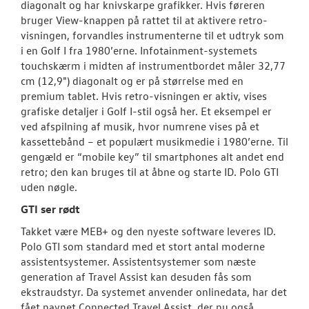
diagonalt og har knivskarpe grafikker. Hvis føreren
bruger View-knappen på rattet til at aktivere retro-
visningen, forvandles instrumenterne til et udtryk som
i en Golf I fra 1980’erne. Infotainment-systemets
touchskærm i midten af instrumentbordet måler 32,77
cm (12,9") diagonalt og er på størrelse med en
premium tablet. Hvis retro-visningen er aktiv, vises
grafiske detaljer i Golf I-stil også her. Et eksempel er
ved afspilning af musik, hvor numrene vises på et
kassettebånd – et populært musikmedie i 1980’erne. Til
gengæld er “mobile key” til smartphones alt andet end
retro; den kan bruges til at åbne og starte ID. Polo GTI
uden nøgle.
GTI ser rødt
Takket være MEB+ og den nyeste software leveres ID.
Polo GTI som standard med et stort antal moderne
assistentsystemer. Assistentsystemer som næste
generation af Travel Assist kan desuden fås som
ekstraudstyr. Da systemet anvender onlinedata, har det
fået navnet Connected Travel Assist, der nu også