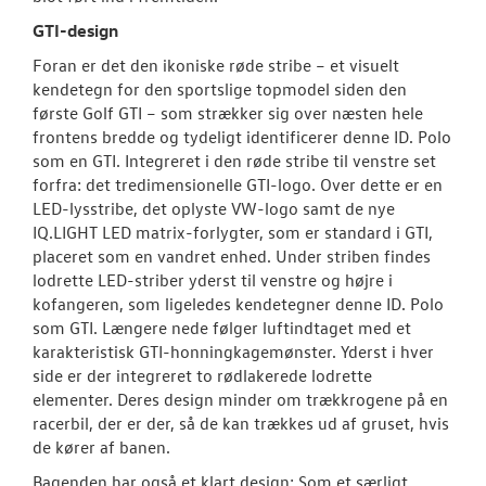
GTI-design
Foran er det den ikoniske røde stribe – et visuelt
kendetegn for den sportslige topmodel siden den
første Golf GTI – som strækker sig over næsten hele
frontens bredde og tydeligt identificerer denne ID. Polo
som en GTI. Integreret i den røde stribe til venstre set
forfra: det tredimensionelle GTI-logo. Over dette er en
LED-lysstribe, det oplyste VW-logo samt de nye
IQ.LIGHT LED matrix-forlygter, som er standard i GTI,
placeret som en vandret enhed. Under striben findes
lodrette LED-striber yderst til venstre og højre i
kofangeren, som ligeledes kendetegner denne ID. Polo
som GTI. Længere nede følger luftindtaget med et
karakteristisk GTI-honningkagemønster. Yderst i hver
side er der integreret to rødlakerede lodrette
elementer. Deres design minder om trækkrogene på en
racerbil, der er der, så de kan trækkes ud af gruset, hvis
de kører af banen.
Bagenden har også et klart design: Som et særligt