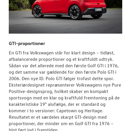
GTI-proportioner
En GTI fra Volkswagen står for klart design – tidløst,
afbalancerede proportioner og et kraftfuldt udtryk.
Sådan var det allerede med den første Golf GTI i 1976,
og det samme var gældende for den første Polo GTI i
2006. Den nye ID. Polo GTI følger trofast dette spor.
Eksteriørdesignet repræsenterer Volkswagens nye Pure
Positive-designsprog, hvilket skaber en kompakt
sportsvogn med en klar og kraftfuld fremtoning på de
karakteristiske 19" alufælge, der er standard og
kommer i to versioner: Capetown og Heritage.
Resultatet er et særdeles skarpt GTI-design med
proportioner, der minder om en Golf GTI fra 1976 –
blot ført ind i fremtiden.