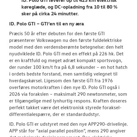
køreglæde, og DC-opladning fra 10 til 80 %
sker på cirka 24 minutter.
ID. Polo GTI – GTI’en til en ny æra
Præcis 50 år efter debuten for den første GTI
præsenterer Volkswagen nu den første fuldelektriske
model med den verdensberømte betegnelse: den helt
nyudviklede ID. Polo GTI med en effekt på 226 hk. Det
er en kraftfuld og meget adræt kompakt sportsvogn,
der runder 100 km/t fra på 6,8 sekunder – en hot hatch
i ordets bedste forstand, men samtidig velegnet til
hverdagskørsel. Ligesom den første GTI fra 1976
overføres motorkraften i den nye ID. Polo GTI også i
2026 via forakslen – maksimalt 290 newtonmeter, som
er tilgængelige med lynhurtig respons. Kraften doseres
perfekt takket være det elektronisk styrede foraksel-
differentialespærre, der er standardudstyr.
ID. Polo GTI er udstyret med den nye APP290-drivelinje.
APP står for “axial parallel position”, mens 290 angiver